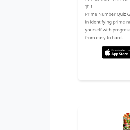
す！
Prime Number Quiz Ga
in identifying prime 
yourself with progressi
from easy to hard.