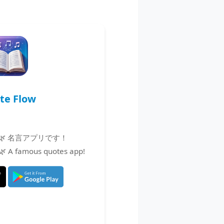
te Flow
 名言アプリです！
ay🌿 A famous quotes app!