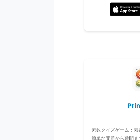
Pri
素数クイズゲーム：素
簡単な問題から難問ま