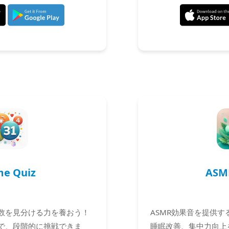
me Quiz
ASM
数を見分ける力を養おう！
ASMR効果音を提供
で、段階的に挑戦できま
睡眠改善、集中力向上