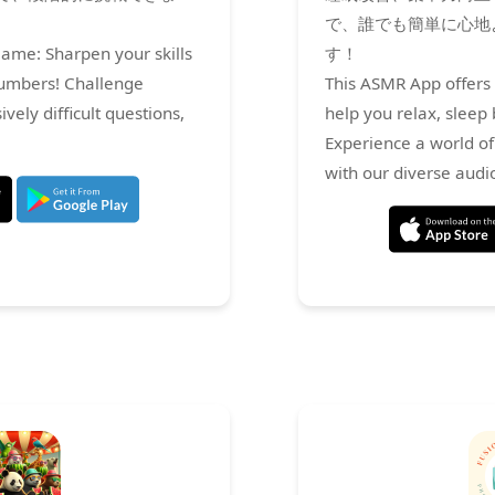
で、誰でも簡単に心地
me: Sharpen your skills
す！
numbers! Challenge
This ASMR App offers 
vely difficult questions,
help you relax, sleep 
Experience a world of
with our diverse audio